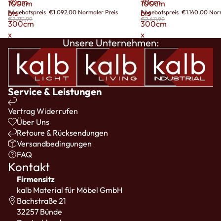
70cm
70cm
100cm
100cm
bis
bis
Angebotspreis
€1.092,00
Normaler Preis
Angebotspreis
€1.140,00
Norm
€2.351,99
€2.611,99
300cm
300cm
x
x
Unsere Unternehmen:
100cm
100cm
Service & Leistungen
Vertrag Widerrufen
Über Uns
Retoure & Rücksendungen
Versandbedingungen
FAQ
Kontakt
Firmensitz
kalb Material für Möbel GmbH
Bachstraße 21
32257 Bünde