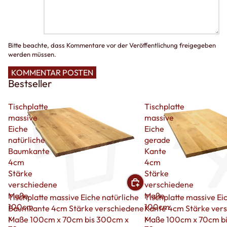
Bitte beachte, dass Kommentare vor der Veröffentlichung freigegeben
werden müssen.
KOMMENTAR POSTEN
Bestseller
Tischplatte
Tischplatte
massive
massive
Eiche
Eiche
natürliche
gerade
Baumkante
Kante
4cm
4cm
Stärke
Stärke
verschiedene
verschiedene
Maße
Maße
Sale
Tischplatte massive Eiche natürliche
Sale
Tischplatte massive Ei
100cm
100cm
Baumkante 4cm Stärke verschiedene
Kante 4cm Stärke ver
x
x
Maße 100cm x 70cm bis 300cm x
Maße 100cm x 70cm b