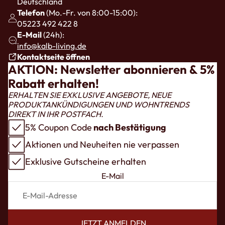
Deutschland
Telefon
(Mo.-Fr. von 8:00-15:00):
05223 492 422 8
E-Mail
(24h):
info@kalb-living.de
Kontaktseite öffnen
AKTION: Newsletter abonnieren & 5%
Rabatt erhalten!
ERHALTEN SIE EXKLUSIVE ANGEBOTE, NEUE
PRODUKTANKÜNDIGUNGEN UND WOHNTRENDS
DIREKT IN IHR POSTFACH.
5% Coupon Code
nach Bestätigung
Aktionen und Neuheiten nie verpassen
Exklusive Gutscheine erhalten
E-Mail
JETZT ANMELDEN