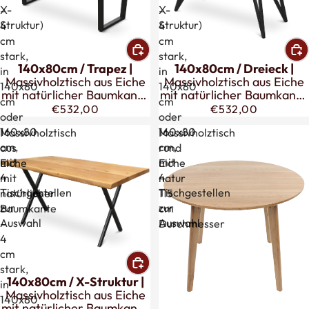
X-
X-
–
–
Struktur)
Struktur)
4
4
cm
cm
stark,
stark,
140x80cm / Trapez |
140x80cm / Dreieck |
in
in
Massivholztisch aus Eiche
Massivholztisch aus Eiche
140x80
140x80
mit natürlicher Baumkante
mit natürlicher Baumkante
cm
cm
– 4 cm stark, in 140x80 cm
– 4 cm stark, in 140x80 cm
€532,00
€532,00
oder
oder
oder 160x80 cm, mit 4
oder 160x80 cm, mit 4
160x80
160x80
Massivholztisch
Massivholztisch
Tischgestellen zur Auswahl
Tischgestellen zur Auswahl
cm,
cm,
aus
rund
mit
mit
Eiche
Eiche
4
4
mit
natur
Tischgestellen
Tischgestellen
natürlicher
115
zur
zur
Baumkante
cm
Auswahl
Auswahl
–
Durchmesser
4
cm
stark,
140x80cm / X-Struktur |
in
Massivholztisch aus Eiche
140x80
mit natürlicher Baumkante