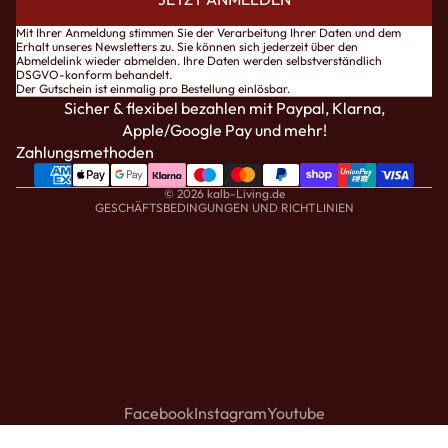
pressum
Mit Ihrer Anmeldung stimmen Sie der Verarbeitung Ihrer Daten und dem
Erhalt unseres Newsletters zu. Sie können sich jederzeit über den
taktinformationen
Abmeldelink wieder abmelden. Ihre Daten werden selbstverständlich
DSGVO-konform behandelt.
B
Der Gutschein ist einmalig pro Bestellung einlösbar.
Sicher & flexibel bezahlen mit Paypal, Klarna,
enschutzerklärung
Apple/Google Pay und mehr!
errufsrecht
Zahlungsmethoden
rsand
© 2026
kalb-Living.de
GESCHÄFTSBEDINGUNGEN UND RICHTLINIEN
Facebook
Instagram
Youtube