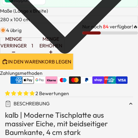
Support
Maße (Länge x Breite)
Nur noch
84
verfügbar!🔥
4 übrig
MENGE
MENGE
VERRINGERN
ERHÖHEN
IN DEN WARENKORB LEGEN
Zahlungsmethoden
2 Bewertungen
BESCHREIBUNG
kalb | Moderne Tischplatte aus
massiver Eiche, mit beidseitiger
Baumkante, 4 cm stark