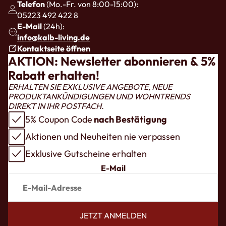
Telefon
(Mo.-Fr. von 8:00-15:00):
05223 492 422 8
E-Mail
(24h):
info@kalb-living.de
Kontaktseite öffnen
AKTION: Newsletter abonnieren & 5%
Rabatt erhalten!
ERHALTEN SIE EXKLUSIVE ANGEBOTE, NEUE
PRODUKTANKÜNDIGUNGEN UND WOHNTRENDS
DIREKT IN IHR POSTFACH.
5% Coupon Code
nach Bestätigung
Aktionen und Neuheiten nie verpassen
Exklusive Gutscheine erhalten
E-Mail
JETZT ANMELDEN