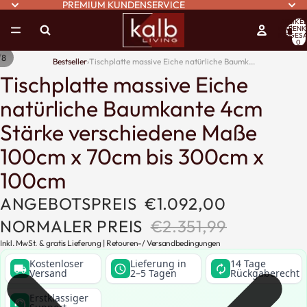
PREMIUM KUNDENSERVICE
ARTIKEL
WARENK
INSGESA
0
/
8
Bestseller
›
Tischplatte massive Eiche natürliche Baumk...
Tischplatte massive Eiche
natürliche Baumkante 4cm
Stärke verschiedene Maße
100cm x 70cm bis 300cm x
100cm
ANGEBOTSPREIS
€1.092,00
NORMALER PREIS
€2.351,99
Inkl. MwSt. & gratis Lieferung |
Retouren
-/
Versandbedingungen
Kostenloser
Lieferung in
14 Tage
local_shipping
schedule
autorenew
Versand
2–5 Tagen
Rückgaberecht
Erstklassiger
support_agent