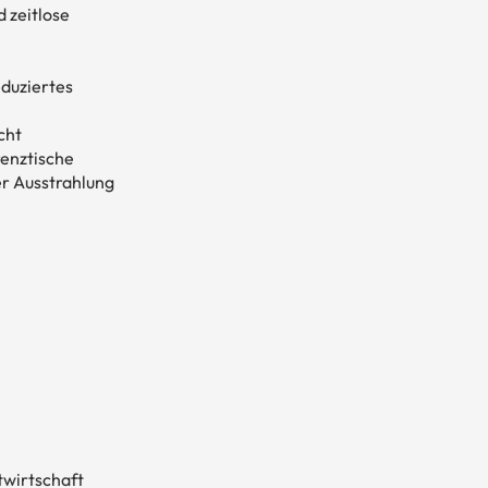
 zeitlose
eduziertes
cht
renztische
er Ausstrahlung
twirtschaft