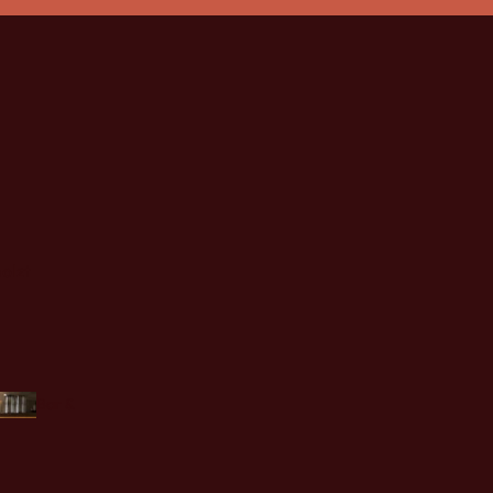
olzt
Bar &
Tresen