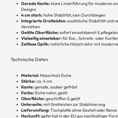
Gerade Kante:
klare Linienführung für moderne und
Designs
4 cm stark:
hohe Stabilität, kein Durchbiegen
Integrierte Gratleisten:
zusätzliche Stabilität und r
Verziehen
Geölte Oberfläche:
sofort einsatzbereit & pflegelei
Vielseitig einsetzbar:
für Ess-, Schreib- oder Konfe
Zeitlose Optik:
natürliche Holzstruktur mit modern
Technische Daten
Material:
Massivholz Eiche
Stärke:
ca. 4 cm
Kante:
gerade, sauber gefräst
Farbe:
Eiche natur, geölt
Oberfläche:
geschliffen & geölt
Unterseite:
mit Gratleisten zur Stabilisierung
Lieferumfang:
Tischplatte ohne Gestell oder Beine
Herkunft:
gefertigt in der EU aus nachhaltiger Fors