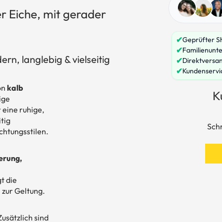
r Eiche, mit gerader
✔
Geprüfter S
✔
Familienunte
rn, langlebig & vielseitig
✔
Direktversa
✔
Kundenservi
on
kalb
K
ige
 eine ruhige,
tig
Schr
chtungsstilen.
erung,
t die
 zur Geltung.
Zusätzlich sind