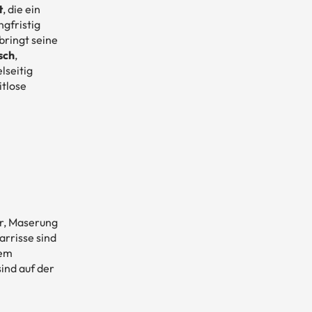
t
, die ein
ngfristig
bringt seine
sch
,
elseitig
itlose
r, Maserung
rrisse sind
nem
sind auf der