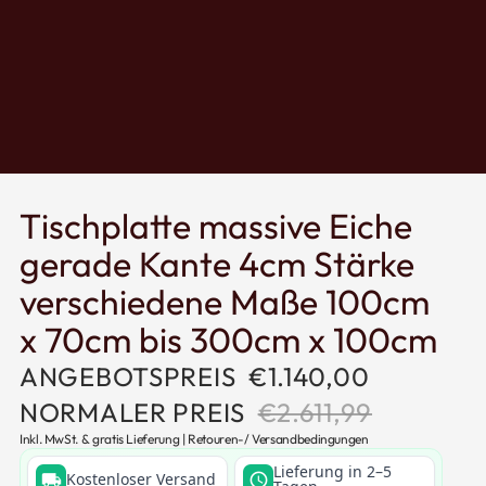
Tischplatte massive Eiche
gerade Kante 4cm Stärke
verschiedene Maße 100cm
x 70cm bis 300cm x 100cm
ANGEBOTSPREIS
€1.140,00
NORMALER PREIS
€2.611,99
Inkl. MwSt. & gratis Lieferung |
Retouren
-/
Versandbedingungen
Lieferung in 2–5
Kostenloser Versand
local_shipping
schedule