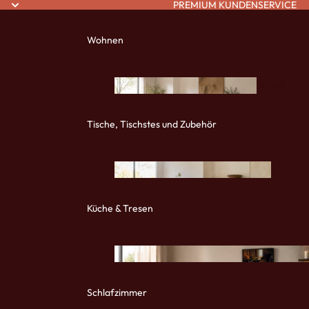
PREMIUM KUNDENSERVICE
Wohnen
Sitzmö
bel
Tische, Tischstes und Zubehör
Massivh
Sessel und Sitzmöbel
ische
Stühle und Lounge Chair
Küche & Tresen
Sofas und Couches
Tisch
e
Schlafzimmer