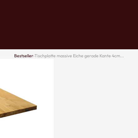
Regal
e
Bänk
Bestseller
›
Tischplatte massive Eiche gerade Kante 4cm...
e
sets mit
en
Haken und
Kleiderständer