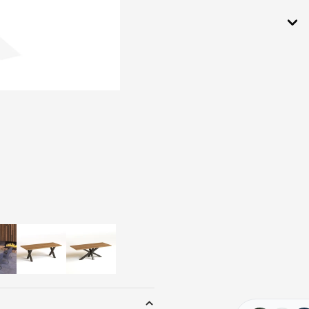
schgestelle und
schbeine
en &
rschalen
Garderobensch
ränke
euer &
r