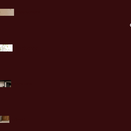
Kinderschlafzi
mmer
Handtuchha
lter
Küchenzube
s
hör
boards &
Schreibtis
bewahrung
che
Bette
Badezimmerzu
n
Fußmatt
behör
en