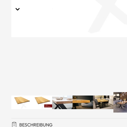
Ti
ek
n &
Ti
o
Beete
Wanduhren
Grill
Saison-Deko
Feue
Schalen
Poster und Wanddeko
Dekoständer
Vasen
Garten
Kaminf
dusche
Zubehö
n
Gartens
itzmöbe
l
BESCHREIBUNG