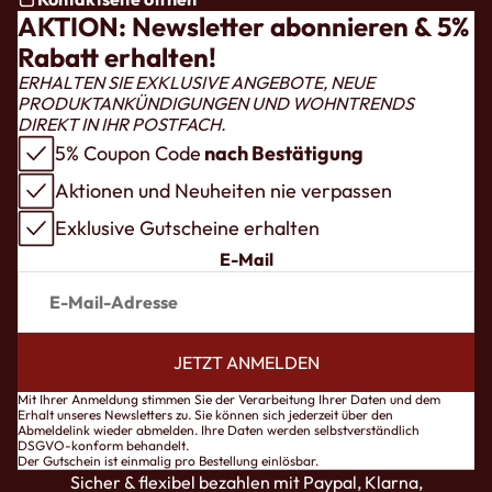
AKTION: Newsletter abonnieren & 5%
Rabatt erhalten!
ERHALTEN SIE EXKLUSIVE ANGEBOTE, NEUE
PRODUKTANKÜNDIGUNGEN UND WOHNTRENDS
DIREKT IN IHR POSTFACH.
5% Coupon Code
nach Bestätigung
Aktionen und Neuheiten nie verpassen
Exklusive Gutscheine erhalten
E-Mail
JETZT ANMELDEN
pressum
Mit Ihrer Anmeldung stimmen Sie der Verarbeitung Ihrer Daten und dem
Erhalt unseres Newsletters zu. Sie können sich jederzeit über den
ntaktinformationen
Abmeldelink wieder abmelden. Ihre Daten werden selbstverständlich
DSGVO-konform behandelt.
B
Der Gutschein ist einmalig pro Bestellung einlösbar.
Sicher & flexibel bezahlen mit Paypal, Klarna,
tenschutzerklärung