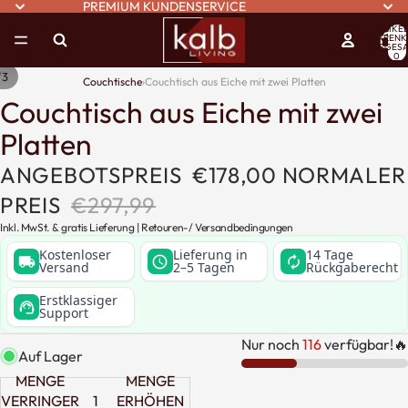
PREMIUM KUNDENSERVICE
ARTIKEL
WARENK
INSGESA
0
/
3
Couchtische
›
Couchtisch aus Eiche mit zwei Platten
Couchtisch aus Eiche mit zwei
Platten
ANGEBOTSPREIS
€178,00
NORMALER
PREIS
€297,99
Inkl. MwSt. & gratis Lieferung |
Retouren
-/
Versandbedingungen
Kostenloser
Lieferung in
14 Tage
local_shipping
schedule
autorenew
Versand
2–5 Tagen
Rückgaberecht
Erstklassiger
support_agent
Support
Nur noch
116
verfügbar!🔥
Auf Lager
MENGE
MENGE
VERRINGERN
ERHÖHEN