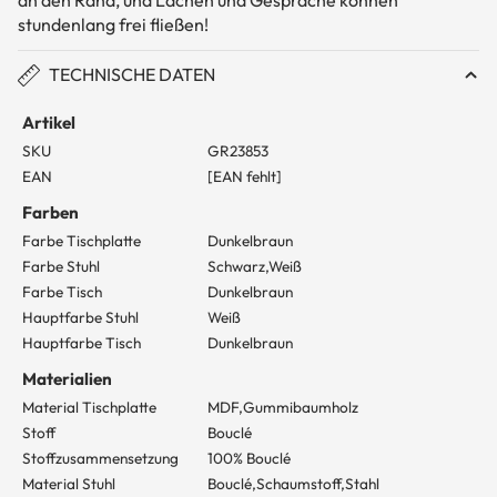
an den Rand, und Lachen und Gespräche können
stundenlang frei fließen!
TECHNISCHE DATEN
Artikel
SKU
GR23853
EAN
[EAN fehlt]
Farben
Farbe Tischplatte
Dunkelbraun
Farbe Stuhl
Schwarz,Weiß
Farbe Tisch
Dunkelbraun
Hauptfarbe Stuhl
Weiß
Hauptfarbe Tisch
Dunkelbraun
Materialien
Material Tischplatte
MDF,Gummibaumholz
Stoff
Bouclé
Stoffzusammensetzung
100% Bouclé
Material Stuhl
Bouclé,Schaumstoff,Stahl