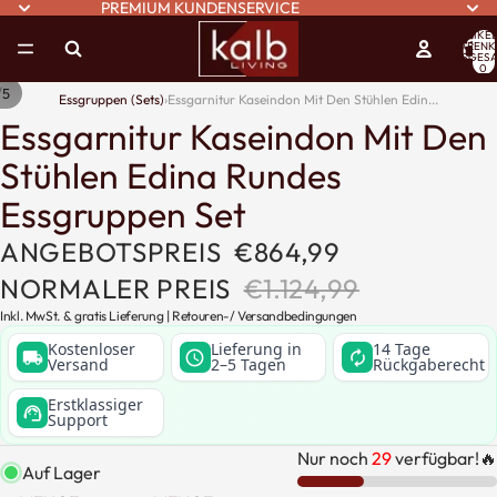
PREMIUM KUNDENSERVICE
ARTIKEL
WARENK
INSGESA
0
/
5
Essgruppen (Sets)
›
Essgarnitur Kaseindon Mit Den Stühlen Edin...
Essgarnitur Kaseindon Mit Den
Stühlen Edina Rundes
Essgruppen Set
ANGEBOTSPREIS
€864,99
NORMALER PREIS
€1.124,99
Inkl. MwSt. & gratis Lieferung |
Retouren
-/
Versandbedingungen
Kostenloser
Lieferung in
14 Tage
local_shipping
schedule
autorenew
Versand
2–5 Tagen
Rückgaberecht
Erstklassiger
support_agent
Support
Nur noch
29
verfügbar!🔥
Auf Lager