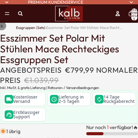
PREMIUM KUNDENSERVICE
ARTIKEL
WARENK
INSGESA
0
/
6
Essgruppen (Sets)
›
Esszimmer Set Polar Mit Stühlen Mace Recht...
Esszimmer Set Polar Mit
Stühlen Mace Rechteckiges
Essgruppen Set
ANGEBOTSPREIS
€799,99
NORMALER
PREIS
€1.039,99
Inkl. MwSt. & gratis Lieferung |
Retouren
-/
Versandbedingungen
Kostenloser
Lieferung in
14 Tage
local_shipping
schedule
autorenew
Versand
2–5 Tagen
Rückgaberecht
Erstklassiger
support_agent
Support
Nur noch
1
verfügbar!🔥
1 übrig