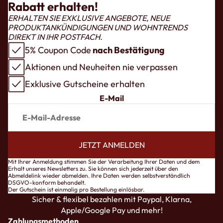
Rabatt erhalten!
ERHALTEN SIE EXKLUSIVE ANGEBOTE, NEUE
PRODUKTANKÜNDIGUNGEN UND WOHNTRENDS
DIREKT IN IHR POSTFACH.
5% Coupon Code
nach Bestätigung
Aktionen und Neuheiten nie verpassen
Exklusive Gutscheine erhalten
E-Mail
JETZT ANMELDEN
pressum
Mit Ihrer Anmeldung stimmen Sie der Verarbeitung Ihrer Daten und dem
Erhalt unseres Newsletters zu. Sie können sich jederzeit über den
ntaktinformationen
Abmeldelink wieder abmelden. Ihre Daten werden selbstverständlich
DSGVO-konform behandelt.
B
Der Gutschein ist einmalig pro Bestellung einlösbar.
Sicher & flexibel bezahlen mit Paypal, Klarna,
tenschutzerklärung
Apple/Google Pay und mehr!
derrufsrecht
Zahlungsmethoden