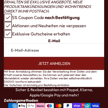
ERHALTEN SIE EXKLUSIVE ANGEBOTE, NEUE
PRODUKTANKÜNDIGUNGEN UND WOHNTRENDS
DIREKT IN IHR POSTFACH.
5% Coupon Code
nach Bestätigung
Aktionen und Neuheiten nie verpassen
Exklusive Gutscheine erhalten
E-Mail
JETZT ANMELDEN
pressum
Mit Ihrer Anmeldung stimmen Sie der Verarbeitung Ihrer Daten und dem
Erhalt unseres Newsletters zu. Sie können sich jederzeit über den
ntaktinformationen
Abmeldelink wieder abmelden. Ihre Daten werden selbstverständlich
DSGVO-konform behandelt.
B
Der Gutschein ist einmalig pro Bestellung einlösbar.
Sicher & flexibel bezahlen mit Paypal, Klarna,
tenschutzerklärung
Apple/Google Pay und mehr!
derrufsrecht
Zahlungsmethoden
rsand