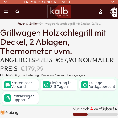
PREMIUM KUNDENSERVICE
ARTIKEL
WARENK
INSGESA
0
Feuer & Grillen
›
Grillwagen Holzkohlegrill mit Deckel, 2 Ab...
Grillwagen Holzkohlegrill mit
Deckel, 2 Ablagen,
Thermometer uvm.
ANGEBOTSPREIS
€87,90
NORMALER
PREIS
€179,99
Inkl. MwSt. & gratis Lieferung |
Retouren
-/
Versandbedingungen
Kostenloser
Lieferung in
14 Tage
local_shipping
schedule
autorenew
Versand
2–5 Tagen
Rückgaberecht
Erstklassiger
support_agent
Support
Nur noch
4
verfügbar!🔥
4 übrig