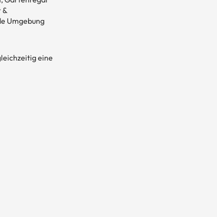
 &
jede Umgebung
leichzeitig eine