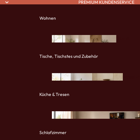
PREMIUM KUNDENSERVICE
Wohnen
Sitzmö
bel
Tische, Tischstes und Zubehör
Massivh
Sessel und Sitzmöbel
ische
Stühle und Lounge Chair
Küche & Tresen
Sofas und Couches
Tisch
e
Schlafzimmer