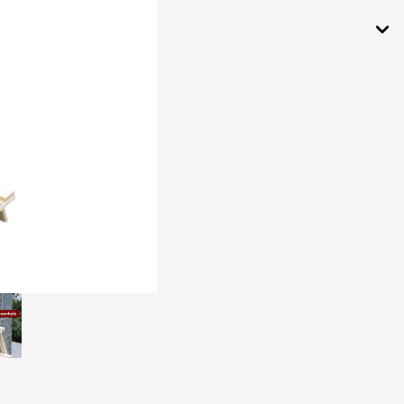
schgestelle und
schbeine
en &
rschalen
Garderobensch
ränke
euer &
r