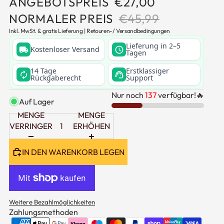
ANGEBOTSPREIS
€27,00
NORMALER PREIS
€45,99
Inkl. MwSt. & gratis Lieferung |
Retouren
-/
Versandbedingungen
Lieferung in 2–5
Kostenloser Versand
local_shipping
schedule
Tagen
14 Tage
Erstklassiger
autorenew
support_agent
Rückgaberecht
Support
Nur noch
137
verfügbar!🔥
Auf Lager
MENGE
MENGE
VERRINGERN
ERHÖHEN
IN DEN WARENKORB LEGEN
Weitere Bezahlmöglichkeiten
Zahlungsmethoden