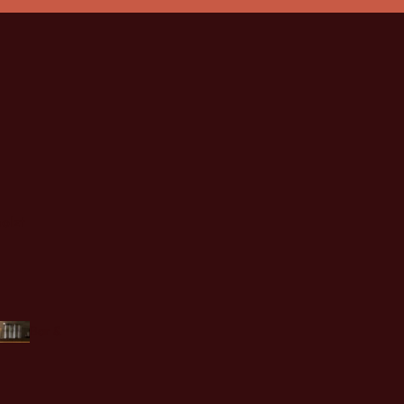
olzt
Bar &
Tresen