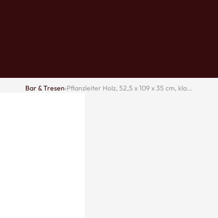
Regal
e
Bänk
Bar & Tresen
›
Pflanzleiter Holz, 52,5 x 109 x 35 cm, kla...
e
sets mit
en
Haken und
Kleiderständer