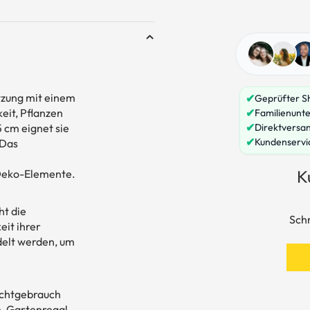
utzung mit einem
✔
Geprüfter S
eit, Pflanzen
✔
Familienunte
✔
5 cm eignet sie
Direktversa
✔
Kundenservi
 Das
K
 Deko-Elemente.
ht die
Schr
it ihrer
delt werden, um
Nichtgebrauch
n, Gartenregal