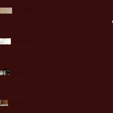
Kinderschlafzi
mmer
Handtuchha
lter
Küchenzube
s
hör
boards &
Schreibtis
bewahrung
che
Bette
Badezimmerzu
n
Fußmatt
behör
en