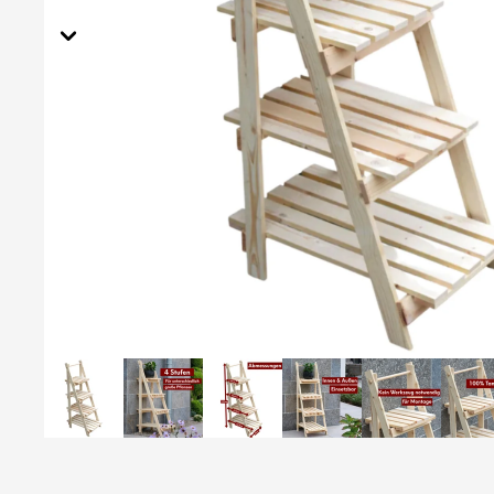
Ti
ek
n &
Ti
o
Beete
Wanduhren
Grill
Saison-Deko
Feue
Schalen
Poster und Wanddeko
Dekoständer
Vasen
Garten
Kaminf
dusche
Zubehö
n
Gartens
itzmöbe
l