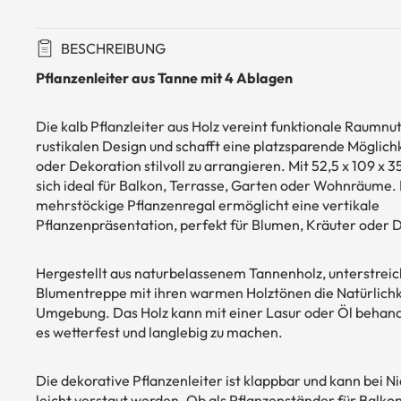
Gartenbänke
Kaminholzständer
Gartenstühle
Holzbriketts & Feuerholz
BESCHREIBUNG
Pflanzenleiter aus Tanne mit 4 Ablagen
Garte
ntisch
e
Die kalb Pflanzleiter aus Holz vereint funktionale Raumn
rustikalen Design und schafft eine platzsparende Möglichk
oder Dekoration stilvoll zu arrangieren. Mit 52,5 x 109 x 3
Garte
sich ideal für Balkon, Terrasse, Garten oder Wohnräume.
nweg
mehrstöckige Pflanzenregal ermöglicht eine vertikale
e
Pflanzenpräsentation, perfekt für Blumen, Kräuter oder
Sau
Hergestellt aus naturbelassenem Tannenholz, unterstreic
ne
Blumentreppe mit ihren warmen Holztönen die Natürlichke
n
Umgebung. Das Holz kann mit einer Lasur oder Öl behan
es wetterfest und langlebig zu machen.
Die dekorative Pflanzenleiter ist klappbar und kann bei 
leicht verstaut werden. Ob als Pflanzenständer für Balko