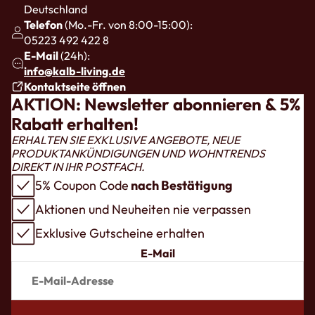
Deutschland
Telefon
(Mo.-Fr. von 8:00-15:00):
05223 492 422 8
E-Mail
(24h):
info@kalb-living.de
Kontaktseite öffnen
AKTION: Newsletter abonnieren & 5%
Rabatt erhalten!
ERHALTEN SIE EXKLUSIVE ANGEBOTE, NEUE
PRODUKTANKÜNDIGUNGEN UND WOHNTRENDS
DIREKT IN IHR POSTFACH.
5% Coupon Code
nach Bestätigung
Aktionen und Neuheiten nie verpassen
Exklusive Gutscheine erhalten
E-Mail