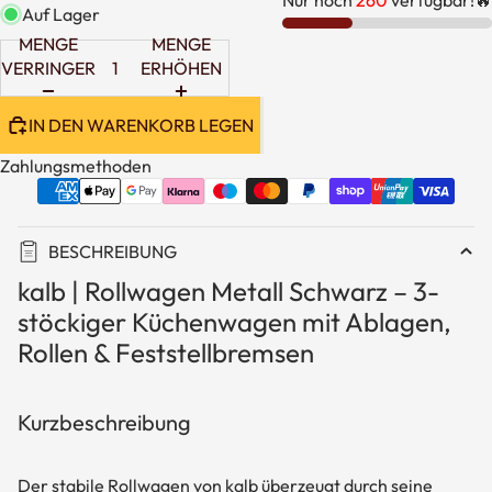
Nur noch
260
verfügbar!🔥
Auf Lager
MENGE
MENGE
VERRINGERN
ERHÖHEN
IN DEN WARENKORB LEGEN
Zahlungsmethoden
BESCHREIBUNG
kalb | Rollwagen Metall Schwarz – 3-
stöckiger Küchenwagen mit Ablagen,
Rollen & Feststellbremsen
Kurzbeschreibung
Der stabile Rollwagen von kalb überzeugt durch seine