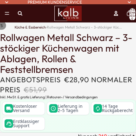
PREMIUM KUNDENSERVICE
ARTIKEL
WARENK
INSGESA
0
/
5
Küche & Essbereich
›
Rollwagen Metall Schwarz – 3-stöckiger Küc...
Rollwagen Metall Schwarz – 3-
stöckiger Küchenwagen mit
Ablagen, Rollen &
Feststellbremsen
ANGEBOTSPREIS
€28,90
NORMALER
PREIS
€51,99
Inkl. MwSt. & gratis Lieferung |
Retouren
-/
Versandbedingungen
Kostenloser
Lieferung in
14 Tage
local_shipping
schedule
autorenew
Versand
2–5 Tagen
Rückgaberecht
Erstklassiger
support_agent
Support